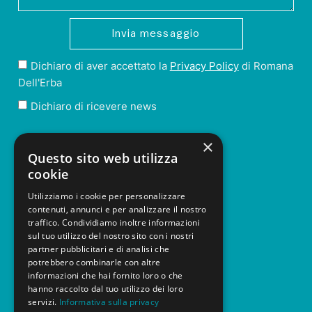
Invia messaggio
Dichiaro di aver accettato la
Privacy Policy
di Romana
Dell'Erba
Dichiaro di ricevere news
×
NAVIGAZIONE
Questo sito web utilizza
cookie
Home
Utilizziamo i cookie per personalizzare
Mi presento
contenuti, annunci e per analizzare il nostro
traffico. Condividiamo inoltre informazioni
sul tuo utilizzo del nostro sito con i nostri
Il mio impegno
partner pubblicitari e di analisi che
potrebbero combinarle con altre
#
facciamoallaromana
informazioni che hai fornito loro o che
hanno raccolto dal tuo utilizzo dei loro
News
servizi.
Informativa sulla privacy