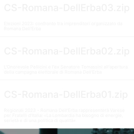
CS-Romana-DellErba03.zip
Elezioni 2023: confronto tra imprenditori organizzato da
Romana Dell'Erba
CS-Romana-DellErba02.zip
L'Onorevole Pellicini e l'ex Senatore Tomassini all'apertura
della campagna elettorale di Romana Dell'Erba
CS-Romana-DellErba01.zip
Regionali 2023 - Romana Dell'Erba rappresenterà Varese
per Fratelli d'Italia: «La Lombardia ha bisogno di energie,
serietà e di una politica di qualità»