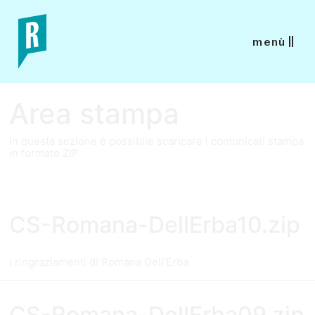
menù
Area stampa
In questa sezione è possibile scaricare i comunicati stampa
in formato ZIP
CS-Romana-DellErba10.zip
I ringraziamenti di Romana Dell'Erba
CS-Romana-DellErba09.zip